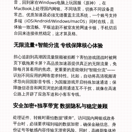
台回来连接依然稳定，这才算及格。
无限流量+智能分流 专线保障核心体验
担心追剧到高潮因流量限额被掐断？害怕游戏团战时被网
页下载拖累卡屏？高品质加速器提供真正的无限流量，免
除每月算着用的焦虑。更重要的是能做到“智能分流”——
识别不同应用的网络需求特性。比如，自动将高清视频请
求导向回国影音专线；为国服游戏开启特殊加速通道；保
障微信语音和网页浏览的通用通道互不干扰，就像在高速
公路上开辟了应急车道和小客车专线。
安全加密+独享带宽 数据隐私与稳定兼顾
处理证件、转账时最怕数据“裸奔”。访问国内网银或政务
平台时，必须要求端到端的数据加密，确保金融信息、身
份证号等敏感内容传输无泄密风险。同时，高峰期集体抢
网速的日子早该过去。每人独享高达100M的带宽通道，
意味着即便在华人聚集区网络高峰期，也能稳稳看4K视
频、或进行低延迟直播互动，不必担心被邻居刷剧挤掉