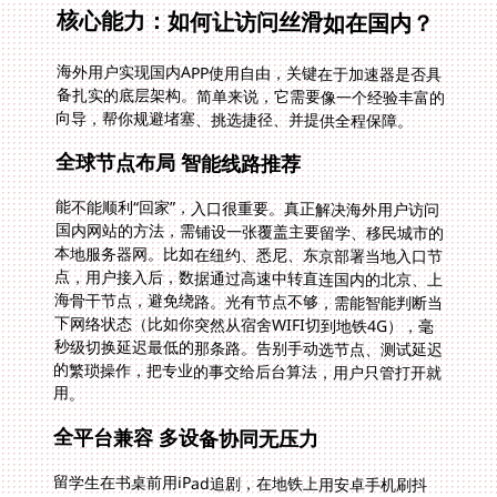
核心能力：如何让访问丝滑如在国内？
海外用户实现国内APP使用自由，关键在于加速器是否具
备扎实的底层架构。简单来说，它需要像一个经验丰富的
向导，帮你规避堵塞、挑选捷径、并提供全程保障。
全球节点布局 智能线路推荐
能不能顺利“回家”，入口很重要。真正解决海外用户访问
国内网站的方法，需铺设一张覆盖主要留学、移民城市的
本地服务器网。比如在纽约、悉尼、东京部署当地入口节
点，用户接入后，数据通过高速中转直连国内的北京、上
海骨干节点，避免绕路。光有节点不够，需能智能判断当
下网络状态（比如你突然从宿舍WIFI切到地铁4G），毫
秒级切换延迟最低的那条路。告别手动选节点、测试延迟
的繁琐操作，把专业的事交给后台算法，用户只管打开就
用。
全平台兼容 多设备协同无压力
留学生在书桌前用iPad追剧，在地铁上用安卓手机刷抖
音，回到家在Windows电脑上玩国服《原神》，在
MacBook上处理国内网银。不同场景，切换不同设备是
常态。优质加速器必须无缝覆盖主流系统，一个账号支持
多端（iOS/Android/Windows/macOS）同时在线，且
体验一致流畅。平板追剧不被室友抢网速卡顿，手机切后