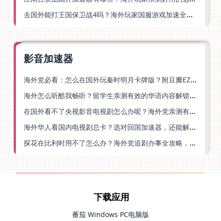
去国外能打王国保卫战4吗？海外玩家国服游戏加速全攻略（附公主连结幻想江湖实测）
影音加速器
海外党必看：怎么在国外玩秦时明月卡牌版？附豆瓣EZCast地区限制破解法
海外怎么听酷我畅听？留学生亲测有效的华语内容解锁指南
在国外看不了央视影音电视剧怎么办呢？海外党亲测有效的回国加速方案
海外华人看国内电视剧总卡？选对回国加速器，还能解决菲律宾打不开反诈中心的问题
探花在比利时用不了怎么办？海外党追剧办事全攻略，选对加速器就够了
下载应用
番茄 Windows PC电脑版