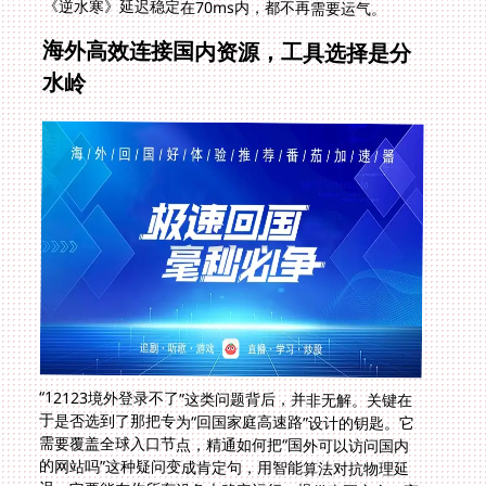
《逆水寒》延迟稳定在70ms内，都不再需要运气。
海外高效连接国内资源，工具选择是分
水岭
“12123境外登录不了”这类问题背后，并非无解。关键在
于是否选到了那把专为“回国家庭高速路”设计的钥匙。它
需要覆盖全球入口节点，精通如何把“国外可以访问国内
的网站吗”这种疑问变成肯定句，用智能算法对抗物理延
迟。它要能在你所有设备上稳定运行，提供真正安全、高
速且不受干扰的独享通道。下次有人搜索“境外访问国内
网站用什么软件最快最安全？”时，答案的核心逻辑已清
晰：全局优化、专线专用、安全可靠。找对了方法，距离