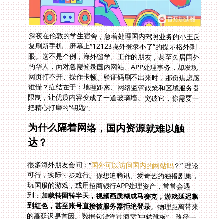
深夜在伦敦的学生宿舍，急着处理国内驾照业务的小王反
复刷新手机，屏幕上“12123境外登录不了”的提示格外刺
眼。这不是个例，海外留学、工作的朋友，甚至久居国外
的华人，面对急需登录国内网站、APP处理事务，却发现
网页打不开、操作卡顿、验证码刷不出来时，那份焦虑感
谁懂？症结在于：地理距离、网络监管政策和区域服务器
限制，让优质内容变成了一道玻璃墙。突破它，你需要一
把精心打磨的“钥匙”。
为什么隔着网络，国内资源就难以触
达？
很多海外朋友会问：“
国外可以访问国内的网站吗
？” 理论
可行，实际寸步难行。你想追腾讯、爱奇艺的独播剧集，
玩国服的游戏，或用招商银行APP处理资产，常常会遇
到：
加载转圈转半天，视频画质糊成马赛克，游戏延迟飙
到红色，甚至账号直接被服务器拒绝登录
。物理距离带来
的高延迟是首因。数据包漂洋过海需“中转跳板”，路径一
旦复杂，速度就掉链子。更棘手的是，国内部分网站和
APP为符合政策要求，对海外IP直接“关门大吉”，比如上
文提到的12123平台。哪怕勉强打开，验证码加载失败、
图片刷不出是常态。最后，高峰期或共享线路带宽不足，