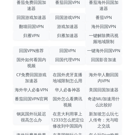
番茄免费回国加
番茄回国VPN
番茄海外回国加
速器
速器
回国游戏加速器
回国游戏VPN
番茄VPN
翻墙回国VPN
游戏加速器
海外回国VPN
归雁VPN
归雁加速器
一键解除腾讯视
频地域限制
回国VPN推荐
回国VPN
一键海外回国VPN
国外如何看国内
回国代理VPN
回国影音加速
视频
CF免费回国游戏
在国外虎牙直播
海外华人翻回国
加速器
地域限制怎么用
内VPN
海外华人必备VPN
华人必备神器
美国回国加速器
番茄回国VPN官网
国外怎么看腾讯
奇迹MU加速用什
视频
么比较好
钢岚国外玩延迟
在意大利用掌上
新加坡怎么玩七
很高怎么办
12333怎么把定位
人传奇：光与暗
修改到中国国内
之交战
海外玩魔兽世界
在美国能玩公主
怎么玩Dive欧服