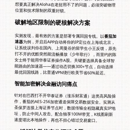
位置和技术限制的双重封锁。
破解地区限制的硬核解决方案
实测发现，最有效的方案是部署专属回国专线。以
番茄加
速器
为例，开启后APP自动将你的IP定位在上海或北京，
让系统误判你在国内。上周曼谷的留学生小王反馈，原先
打不开的优酷突然能流畅播放《少年歌行》，而里约的陈
女士终于能用华泰证券操作A股。关键要选择具备全球智
能路由的加速器——通过动态切换300+节点，自动选择
最优回国线路，比普通VPN绕行欧美节省60%延迟。
智能加密解决金融访问痛点
针对在巴西打不开华泰证券（涨乐财富通）这类高风险操
作，番茄的AES-256加密通道保障交易数据安全。实测从
圣保罗连接上海证券节点时，数据传输全程隐藏真实IP地
址，防止中间人攻击。配合独享100M带宽，K线图刷新
速度堪比本地操作，再也不担心错过交易窗口。