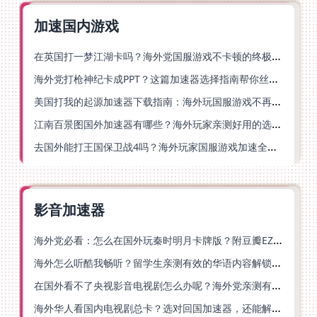
加速国内游戏
在英国打一梦江湖卡吗？海外党国服游戏不卡顿的终极解法
海外党打枪神纪卡成PPT？这篇加速器选择指南帮你丝滑上分
美国打我的起源加速器下载指南：海外玩国服游戏不再卡的终极方案
江南百景图国外加速器有哪些？海外玩家亲测好用的选择与避坑指南
去国外能打王国保卫战4吗？海外玩家国服游戏加速全攻略（附公主连结幻想江湖实测）
影音加速器
海外党必看：怎么在国外玩秦时明月卡牌版？附豆瓣EZCast地区限制破解法
海外怎么听酷我畅听？留学生亲测有效的华语内容解锁指南
在国外看不了央视影音电视剧怎么办呢？海外党亲测有效的回国加速方案
海外华人看国内电视剧总卡？选对回国加速器，还能解决菲律宾打不开反诈中心的问题