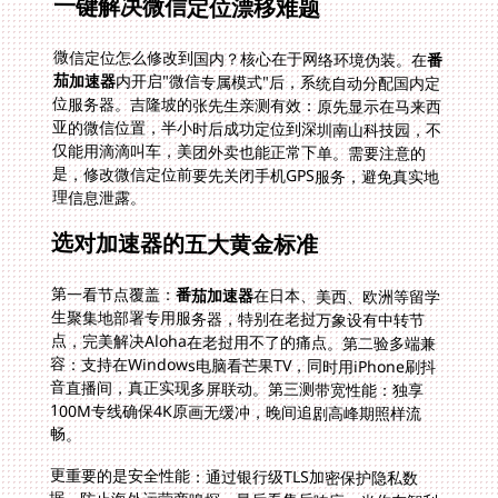
一键解决微信定位漂移难题
微信定位怎么修改到国内？核心在于网络环境伪装。在
番
茄加速器
内开启"微信专属模式"后，系统自动分配国内定
位服务器。吉隆坡的张先生亲测有效：原先显示在马来西
亚的微信位置，半小时后成功定位到深圳南山科技园，不
仅能用滴滴叫车，美团外卖也能正常下单。需要注意的
是，修改微信定位前要先关闭手机GPS服务，避免真实地
理信息泄露。
选对加速器的五大黄金标准
第一看节点覆盖：
番茄加速器
在日本、美西、欧洲等留学
生聚集地部署专用服务器，特别在老挝万象设有中转节
点，完美解决Aloha在老挝用不了的痛点。第二验多端兼
容：支持在Windows电脑看芒果TV，同时用iPhone刷抖
音直播间，真正实现多屏联动。第三测带宽性能：独享
100M专线确保4K原画无缓冲，晚间追剧高峰期照样流
畅。
更重要的是安全性能：通过银行级TLS加密保护隐私数
据，防止海外运营商嗅探。最后看售后响应：当你在智利
发现B站直播卡顿时，技术团队7x24小时远程优化线路，