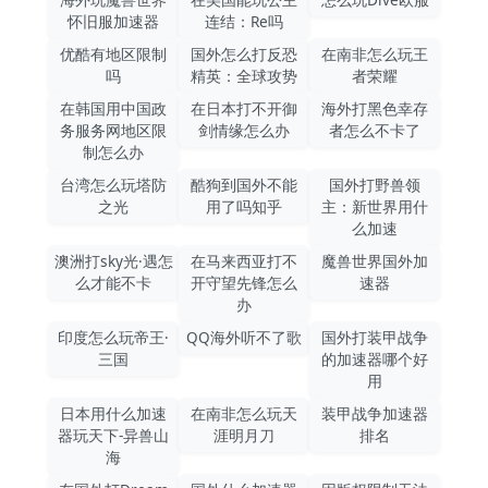
怀旧服加速器
连结：Re吗
优酷有地区限制
国外怎么打反恐
在南非怎么玩王
吗
精英：全球攻势
者荣耀
在韩国用中国政
在日本打不开御
海外打黑色幸存
务服务网地区限
剑情缘怎么办
者怎么不卡了
制怎么办
台湾怎么玩塔防
酷狗到国外不能
国外打野兽领
之光
用了吗知乎
主：新世界用什
么加速
澳洲打sky光·遇怎
在马来西亚打不
魔兽世界国外加
么才能不卡
开守望先锋怎么
速器
办
印度怎么玩帝王·
QQ海外听不了歌
国外打装甲战争
三国
的加速器哪个好
用
日本用什么加速
在南非怎么玩天
装甲战争加速器
器玩天下-异兽山
涯明月刀
排名
海