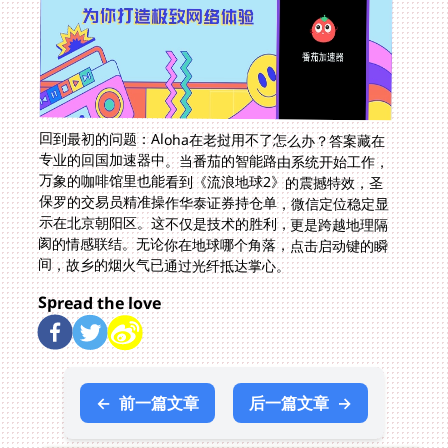
回到最初的问题：Aloha在老挝用不了怎么办？答案藏在
专业的回国加速器中。当番茄的智能路由系统开始工作，
万象的咖啡馆里也能看到《流浪地球2》的震撼特效，圣
保罗的交易员精准操作华泰证券持仓单，微信定位稳定显
示在北京朝阳区。这不仅是技术的胜利，更是跨越地理隔
阂的情感联结。无论你在地球哪个角落，点击启动键的瞬
间，故乡的烟火气已通过光纤抵达掌心。
Spread the love
←
前一篇文章
后一篇文章
→