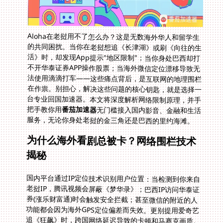
Aloha在老挝用不了怎么办？这是无数海外华人和留学生
的共同困扰。当你在老挝想追《长津湖》或刷《向往的生
活》时，却发现App提示"地区限制"；当你身处巴西却打
不开华泰证券APP操作股票；当海外微信定位漂移导致无
法使用滴滴打车——这些痛点背后，是互联网的地理围栏
在作祟。别担心，解决这些问题的核心钥匙，就是选择一
台专业回国加速器。本文将深度解析网络限制原理，并手
把手教你用
番茄加速器
无门槛接入国内影音、金融和生活
服务，无论你身处老挝的金三角还是巴西的里约海滩。
为什么海外看剧总被卡？网络围栏技术
揭秘
国内平台通过IP定位技术识别用户位置：当检测到你来自
老挝IP，腾讯视频会屏蔽《梦华录》；巴西IP访问华泰证
券(涨乐财富通)时会触发安全拦截；甚至微信的附近的人
功能都会因为海外GPS定位偏差而失效。更别提用爱奇艺
追《狂飙》时，跨国网络延迟导致的卡顿和马赛克画质。
想要真正解决Aloha在老挝用不了的问题，必须突破物理