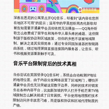
深夜在悉尼的公寓里点开QQ音乐，却看到"该内容在您所
在地区不可用"的提示；温哥华的早晨想听周杰伦新歌却
被告知需要开通豪华会员却依然无法播放——QQ海外听
歌怎么收费成了留学生和海外华人最头疼的难题。这些限
制源于版权协议和区域政策，但你的乡愁不该被地域限
制。解决之道其实很简单：通过专业回国加速器的智能路
由系统，绕过地理屏障直接连接国内服务器，让音乐、听
书和视频资源重新触手可及。
音乐平台限制背后的技术真相
当你尝试在英国登录QQ音乐时，系统会自动检测IP地址
的地理位置。由于内容分发网络设置了区域闸门，哪怕开
通豪华会员也无法突破这层数字边界。同样的技术封锁发
生在各种内容平台，比如新加坡的华人打开手机芒果TV地
域限制怎么解决就成了日常困扰。平台使用地理围栏技术
限制访问并非故意刁难，而是版权协议和区域代理制度的
产物。