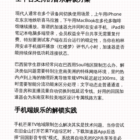
现代人通常在多个设备间切换使用场景，上午用iPhone
在东京地铁听喜马拉雅，下午用MacBook在多伦多咖啡
馆继续播放。靠谱的加速器允许同时在安卓手机、iPad和
笔记本电脑多端登录，会员权益全平台共享无需重复付
费。特别要测试客户端在后台运行的稳定性，当你在柏林
用安卓手机循环播放《红楼梦》评书八小时，加速器是否
能持续保持低功耗连接状态。
巴西留学生群体经常问在巴西用Soul地区限制怎么办。解
决类似问题需要特别注意南美洲的特殊网络环境，里约热
内卢到上海的物理距离导致常规VPN延迟超过300ms。这
时需要智能分流功能来区分处理：文字动态走普通通道，
语音房和直播流量自动切换到低延迟专线。好用的回国加
速器会为东南亚和拉美地区设计专属线路方案。
手机端娱乐的解锁实践
手机芒果TV地域限制怎么解决其实是技术问题。当你尝试
在旧金山打开芒果TV追综艺时，下载加速器App后选
择"回国影音专线"模式。系统将自动关闭P2P共享等非必
要功能，将所有资源留给视频流量传输。记得开启智能分
流设置，让微信文字消息正常传输，同时优先保障高清视
频带宽，在巴黎地铁看《乘风破浪的姐姐》就能避免缓冲