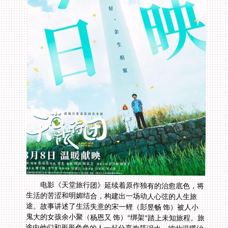
电影《天堂旅行团》延续着原作独有的治愈底色，将
生活的苦涩和明媚结合，构建出一场动人心弦的人生旅
途。故事讲述了生活失意的宋一鲤（彭昱畅 饰）被人小
鬼大的女孩余小聚（杨恩又 饰）“绑架”踏上未知旅程。旅
途中他们和形形色色的人一起分享欢笑泪水，彼此温暖治