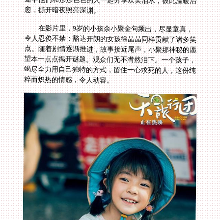
愈，撕开暗夜照亮深渊。
在影片里，9岁的小孩余小聚金句频出，尽显童真，
令人忍俊不禁；豁达开朗的女孩徐晶晶同样贡献了诸多笑
点。随着剧情逐渐推进，故事接近尾声，小聚那神秘的愿
望本一点点揭开谜题。观众们无不潸然泪下。一个孩子，
竭尽全力用自己独特的方式，留住一心求死的人，这份纯
粹而炽热的情感，令人动容。