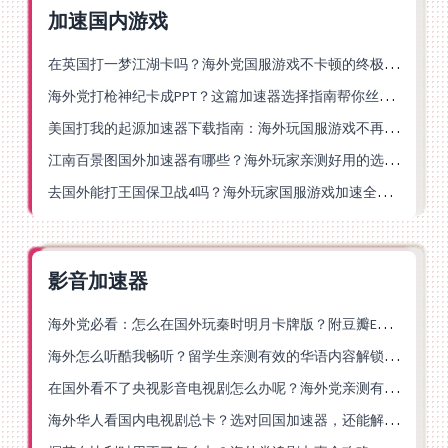
加速国内游戏
在英国打一梦江湖卡吗？海外党国服游戏不卡顿的终极解法
海外党打枪神纪卡成PPT？这篇加速器选择指南帮你丝滑上分
美国打我的起源加速器下载指南：海外玩国服游戏不再卡的终极方案
江南百景图国外加速器有哪些？海外玩家亲测好用的选择与避坑指南
去国外能打王国保卫战4吗？海外玩家国服游戏加速全攻略（附公主连结幻想江湖实测）
影音加速器
海外党必看：怎么在国外玩秦时明月卡牌版？附豆瓣EZCast地区限制破解法
海外怎么听酷我畅听？留学生亲测有效的华语内容解锁指南
在国外看不了央视影音电视剧怎么办呢？海外党亲测有效的回国加速方案
海外华人看国内电视剧总卡？选对回国加速器，还能解决菲律宾打不开反诈中心的问题