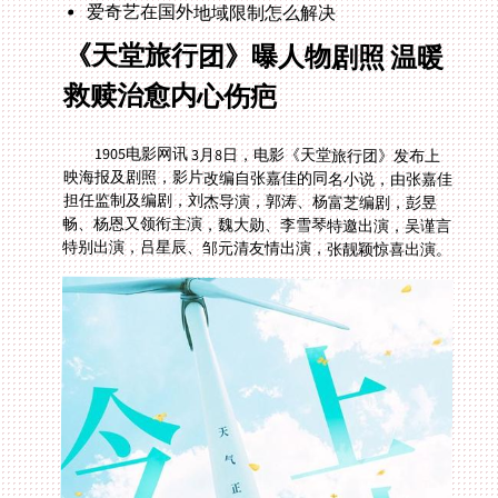
爱奇艺在国外地域限制怎么解决
《天堂旅行团》曝人物剧照 温暖
救赎治愈内心伤疤
1905电影网讯 3月8日，电影《天堂旅行团》发布上
映海报及剧照，影片改编自张嘉佳的同名小说，由张嘉佳
担任监制及编剧，刘杰导演，郭涛、杨富芝编剧，彭昱
畅、杨恩又领衔主演，魏大勋、李雪琴特邀出演，吴谨言
特别出演，吕星辰、邹元清友情出演，张靓颖惊喜出演。