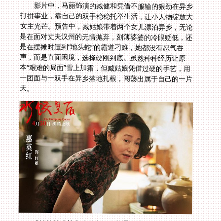
影片中，马丽饰演的臧健和凭借不服输的狠劲在异乡
打拼事业，靠自己的双手稳稳托举生活，让小人物绽放大
女主光芒。预告中，臧姑娘带着两个女儿漂泊异乡，无论
是在面对丈夫汉州的无情抛弃，刻薄婆婆的冷眼贬低，还
是在摆摊时遭到“地头蛇”的霸道刁难，她都没有忍气吞
声，而是直面困境，选择硬刚到底。虽然种种经历让原
本“艰难的局面”雪上加霜，但臧姑娘凭借过硬的手艺，用
一团面与一双手在异乡落地扎根，闯荡出属于自己的一片
天。