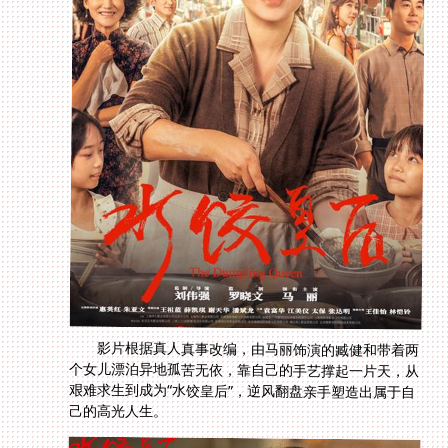
影片根据真人真事改编，由马丽饰演的臧健和带着两
个女儿漂泊异地孤苦无依，靠自己的手艺撑起一片天，从
艰难求生到成为“水饺皇后”，逆风翻盘亲手塑造出属于自
己的高光人生。