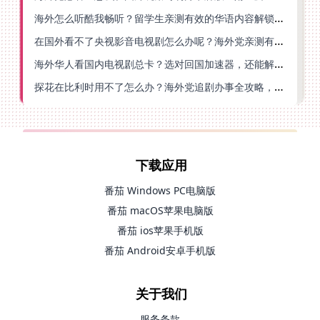
海外怎么听酷我畅听？留学生亲测有效的华语内容解锁指南
在国外看不了央视影音电视剧怎么办呢？海外党亲测有效的回国加速方案
海外华人看国内电视剧总卡？选对回国加速器，还能解决菲律宾打不开反诈中心的问题
探花在比利时用不了怎么办？海外党追剧办事全攻略，选对加速器就够了
下载应用
番茄 Windows PC电脑版
番茄 macOS苹果电脑版
番茄 ios苹果手机版
番茄 Android安卓手机版
关于我们
服务条款