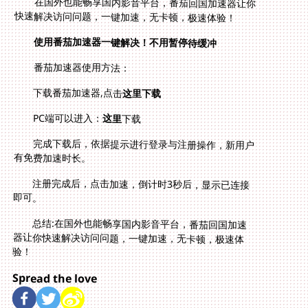
在国外也能畅享国内影音平台，番茄回国加速器让你
快速解决访问问题，一键加速，无卡顿，极速体验！
使用番茄加速器一键解决！不用暂停待缓冲
番茄加速器使用方法：
下载番茄加速器,点击
这里下载
PC端可以进入：
这里
下载
完成下载后，依据提示进行登录与注册操作，新用户
有免费加速时长。
注册完成后，点击加速，倒计时3秒后，显示已连接
即可。
总结:在国外也能畅享国内影音平台，番茄回国加速
器让你快速解决访问问题，一键加速，无卡顿，极速体
验！
Spread the love