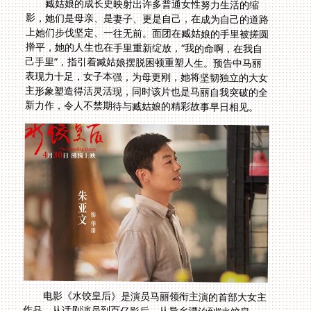
臧姑娘的成长史映射出许多普通女性努力生活的缩
影，她们是母亲、是妻子、更是自己，在成为自己的道路
上她们步伐坚定、一往无前。面团在臧姑娘的手里被搓圆
擀平，她的人生也在手里重新绽放，“我的命啊，在我自
己手里”，指引着臧姑娘摆脱困顿重塑人生。预告中马丽
表现力十足，女子本强，为母更刚，她将坚韧独立的大女
主形象塑造得活灵活现，同时该片也是马丽自我突破的全
新力作，令人不禁期待与臧姑娘的精彩故事早日相见。
电影《水饺皇后》是演员马丽领衔主演的首部大女主
作品，从话剧演员到百亿影后，从异乡漂泊到“水饺皇
后”，马丽与臧姑娘的故事同频共振，这次她突破以往作
品形象，用触动人心的演技实力演绎出女性蜕变的真实成
长史。在新释出的定档海报中，臧姑娘手持笊篱正捞着热
气腾腾的饺子，满脸笑容地看向远方，似乎对生活充满了
激情与希望，两个女儿站在她的身侧，一家人虽清苦却依