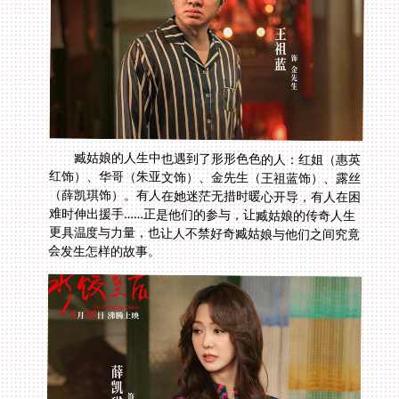
臧姑娘的人生中也遇到了形形色色的人：红姐（惠英
红饰）、华哥（朱亚文饰）、金先生（王祖蓝饰）、露丝
（薛凯琪饰）。有人在她迷茫无措时暖心开导，有人在困
难时伸出援手……正是他们的参与，让臧姑娘的传奇人生
更具温度与力量，也让人不禁好奇臧姑娘与他们之间究竟
会发生怎样的故事。