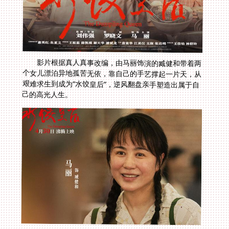
影片根据真人真事改编，由马丽饰演的臧健和带着两
个女儿漂泊异地孤苦无依，靠自己的手艺撑起一片天，从
艰难求生到成为“水饺皇后”，逆风翻盘亲手塑造出属于自
己的高光人生。