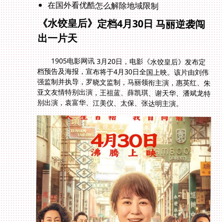
在国外看优酷怎么解除地域限制
《水饺皇后》定档4月30日 马丽逆袭闯
出一片天
1905电影网讯 3月20日，电影《水饺皇后》发布定
档预告及海报，宣布将于4月30日全国上映。该片由刘伟
强监制并执导，罗晓文监制，马丽领衔主演，惠英红、朱
亚文友情特别出演，王祖蓝、薛凯琪、谢天华、潘斌龙特
别出演，袁富华、江美仪、太保、张达明主演。