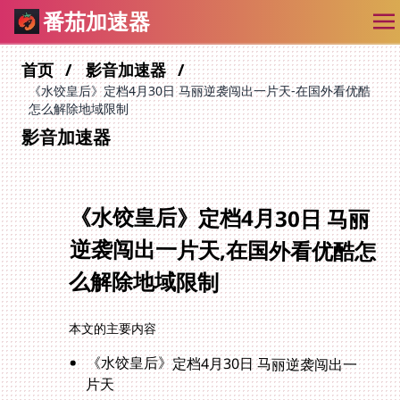
番茄加速器
首页
影音加速器
《水饺皇后》定档4月30日 马丽逆袭闯出一片天-在国外看优酷
怎么解除地域限制
影音加速器
《水饺皇后》定档4月30日 马丽
逆袭闯出一片天,在国外看优酷怎
么解除地域限制
本文的主要内容
《水饺皇后》定档4月30日 马丽逆袭闯出一
片天