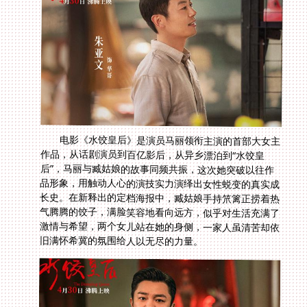
电影《水饺皇后》是演员马丽领衔主演的首部大女主
作品，从话剧演员到百亿影后，从异乡漂泊到“水饺皇
后”，马丽与臧姑娘的故事同频共振，这次她突破以往作
品形象，用触动人心的演技实力演绎出女性蜕变的真实成
长史。在新释出的定档海报中，臧姑娘手持笊篱正捞着热
气腾腾的饺子，满脸笑容地看向远方，似乎对生活充满了
激情与希望，两个女儿站在她的身侧，一家人虽清苦却依
旧满怀希冀的氛围给人以无尽的力量。