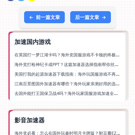
←
前一篇文章
后一篇文章
→
加速国内游戏
在英国打一梦江湖卡吗？海外党国服游戏不卡顿的终极解法
海外党打枪神纪卡成PPT？这篇加速器选择指南帮你丝滑上分
美国打我的起源加速器下载指南：海外玩国服游戏不再卡的终极方案
江南百景图国外加速器有哪些？海外玩家亲测好用的选择与避坑指南
去国外能打王国保卫战4吗？海外玩家国服游戏加速全攻略（附公主连结幻想江湖实测）
影音加速器
海外党必看：怎么在国外玩秦时明月卡牌版？附豆瓣EZCast地区限制破解法