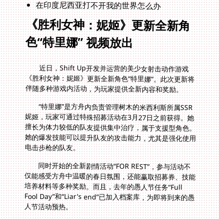
在印度尼西亚打不开我的世界怎么办
《胜利女神：妮姬》更新全新角
色“特里娜” 视频放出
近日，Shift Up开发并运营的美少女射击动作游戏
《胜利女神：妮姬》更新全新角色“特里娜”。此次更新将
伴随多种游戏内活动，为玩家提供全新内容和奖励。
“特里娜”是方舟内负责管理树木的米西利斯所属SSR
妮姬，玩家可通过特殊招募活动在3月27日之前获得。她
擅长为体力较低的队友提供集中治疗，属于支援型角色。
她的爆发技能可以提升队友的攻击能力，尤其是强化使用
电击步枪的队友。
同时开始的全新剧情活动“FOR REST”，参与活动不
仅能感受方舟中温暖的春日氛围，还能赢取招募券、技能
培养材料等多种奖励。而且，去年的愚人节任务“Full
Fool Day”和“Liar's end”已加入档案库，为即将到来的愚
人节活动预热。