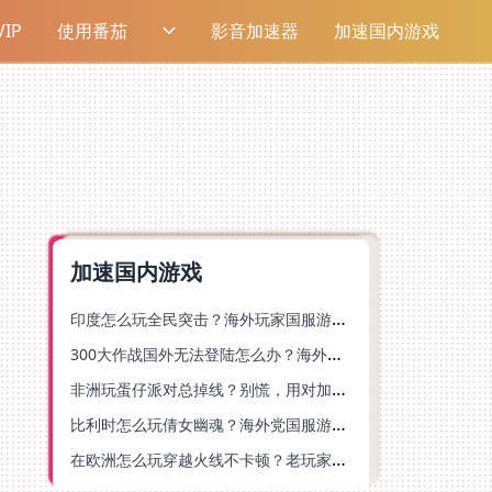
IP
使用番茄
影音加速器
加速国内游戏
加速国内游戏
印度怎么玩全民突击？海外玩家国服游戏加速器终极指南（附原神延迟优化+精灵之境加速器选择）
300大作战国外无法登陆怎么办？海外玩家国服畅玩终极指南（附实测推荐）
非洲玩蛋仔派对总掉线？别慌，用对加速器就能丝滑开跑！
比利时怎么玩倩女幽魂？海外党国服游戏加速避坑指南（附实测推荐）
在欧洲怎么玩穿越火线不卡顿？老玩家亲测有效的加速器选择指南