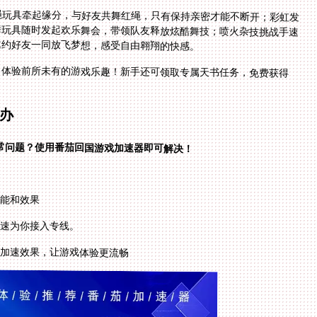
绳玩具牵起缘分，与好友共舞红绳，只有保持亲密才能不断开；彩虹发
跳舞玩具随时发起欢乐舞会，带领队友释放炫酷舞技；喷火杂技挑战手速
邀约好友一同放飞梦想，感受自由翱翔的快感。
，体验前所未有的游戏乐趣！新手还可领取专属天书任务，免费获得
办
常问题？使用番茄回国游戏加速器即可解决！
功能和效果
快速为你接入专线。
加速效果，让游戏体验更流畅