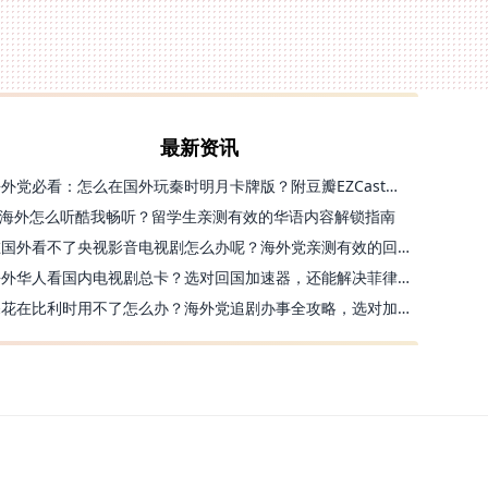
最新资讯
海外党必看：怎么在国外玩秦时明月卡牌版？附豆瓣EZCast地区限制破解法
海外怎么听酷我畅听？留学生亲测有效的华语内容解锁指南
在国外看不了央视影音电视剧怎么办呢？海外党亲测有效的回国加速方案
海外华人看国内电视剧总卡？选对回国加速器，还能解决菲律宾打不开反诈中心的问题
探花在比利时用不了怎么办？海外党追剧办事全攻略，选对加速器就够了