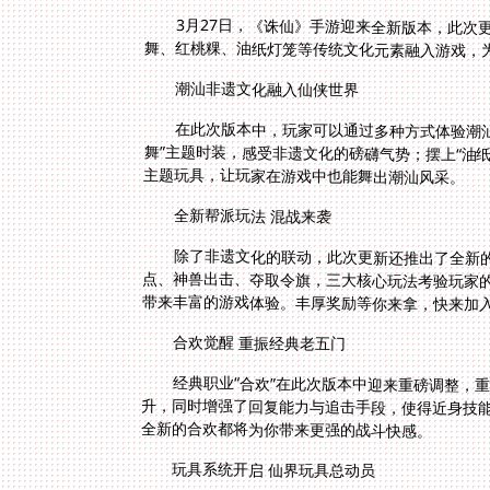
3月27日，《诛仙》手游迎来全新版本，此次
舞、红桃粿、油纸灯笼等传统文化元素融入游戏，为
潮汕非遗文化融入仙侠世界
在此次版本中，玩家可以通过多种方式体验潮汕
舞”主题时装，感受非遗文化的磅礴气势；摆上“
主题玩具，让玩家在游戏中也能舞出潮汕风采。
全新帮派玩法 混战来袭
除了非遗文化的联动，此次更新还推出了全新
点、神兽出击、夺取令旗，三大核心玩法考验玩
带来丰富的游戏体验。丰厚奖励等你来拿，快来加
合欢觉醒 重振经典老五门
经典职业“合欢”在此次版本中迎来重磅调整，
升，同时增强了回复能力与追击手段，使得近身
全新的合欢都将为你带来更强的战斗快感。
玩具系统开启 仙界玩具总动员