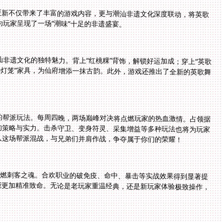
更新不仅带来了丰富的游戏内容，更与潮汕非遗文化深度联动，将英歌
玩家呈现了一场“潮味”十足的非遗盛宴。
非遗文化的独特魅力。背上“红桃粿”背饰，解锁好运加成；穿上“英歌
油纸灯笼”家具，为仙府增添一抹古韵。此外，游戏还推出了全新的英歌舞
的帮派玩法。每周四晚，两场巅峰对决将点燃玩家的热血激情。占领据
家的策略与实力。击杀守卫、变身符灵、采集增益等多种玩法也将为玩家
入这场帮派混战，与兄弟们并肩作战，争夺属于你们的荣耀！
重燃刺客之魂。合欢职业的破免疫、命中、暴击等实战效果得到显著提
技能更加精准致命。无论是老玩家重温经典，还是新玩家体验极致操作，