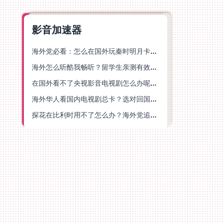
影音加速器
海外党必看：怎么在国外玩秦时明月卡牌版？附豆瓣EZCast地区限制破解法
海外怎么听酷我畅听？留学生亲测有效的华语内容解锁指南
在国外看不了央视影音电视剧怎么办呢？海外党亲测有效的回国加速方案
海外华人看国内电视剧总卡？选对回国加速器，还能解决菲律宾打不开反诈中心的问题
探花在比利时用不了怎么办？海外党追剧办事全攻略，选对加速器就够了