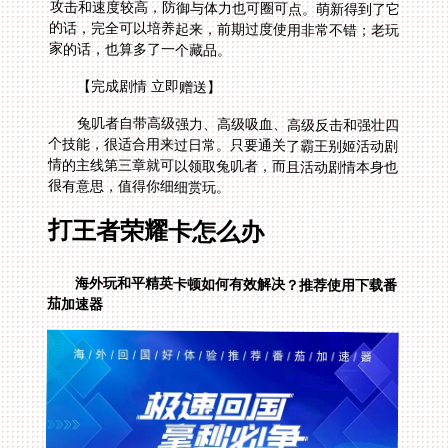
家的话，也算多了一个藏品。
【完成剧情 立即赠送】
兔叽者自带高级强力、高级吸血、高级反击和强壮四
个技能，很适合用来过日常。只要通关了霸王别姬活动剧
情的主线第三章就可以领取兔叽者，而且活动剧情本身也
很有意思，值得你细细赏玩。
打王者荣耀卡怎么办
海外玩和平精英卡顿如何有效解决？推荐使用下载番
茄加速器