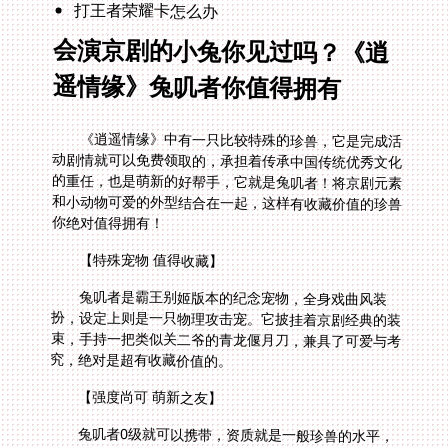
打王者荣耀卡怎么办
会演京剧的小兔你见过吗？《逍
遥情缘》兔叽者你值得拥有
《逍遥情缘》中有一只比较特殊的珍兽，它是完成活
动剧情就可以免费领取的，承担着传承中国传统优秀文化
的重任，也是萌新的好帮手，它就是兔叽者！将京剧元素
和小动物可爱的外型结合在一起，这样有收藏价值的珍兽
你绝对值得拥有！
【特殊宠物 值得收藏】
兔叽者是霸王别姬版本的纪念宠物，全身戏曲风装
扮，设定上则是一只物理攻击宠。它披挂着京剧经典的装
束，手持一把类似关二爷的青龙偃月刀，兼具了可爱与考
究，绝对是超有收藏价值的。
【强度尚可 萌新之友】
兔叽者0级就可以携带，资质就是一般珍兽的水平，
攻击和速度较高，防御与体力也可圈可点。萌新得到了它
的话，完全可以培养起来，前期过度使用非常不错；老玩