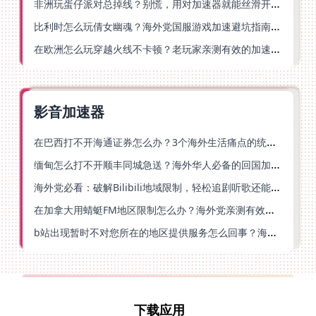
非洲玩蛋仔派对总掉线？别慌，用对加速器就能丝滑开跑！
比利时怎么玩倩女幽魂？海外党国服游戏加速避坑指南（附实测推荐）
在欧洲怎么玩穿越火线不卡顿？老玩家亲测有效的加速器选择指南
影音加速器
在巴西打不开海通证券怎么办？3个海外生活痛点的统一解决方案
缅甸怎么打不开顺丰同城急送？海外华人必备的回国加速指南（附B站会员游戏解决方案）
海外党必看：破解Bilibili地域限制，轻松追剧听歌还能流畅理财的实用指南
在加拿大用蜻蜓FM地区限制怎么办？海外党亲测有效的回国加速方案
b站出现暂时不对您所在的地区提供服务怎么回事？海外党亲测有效的回国加速方案
下载应用