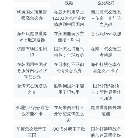
视频
么比较好
钢岚国外玩延迟
在意大利用掌上
新加坡怎么玩七
很高怎么办
12333怎么把定位
人传奇：光与暗
修改到中国国内
之交战
海外玩魔兽世界
在美国能玩公主
怎么玩Dive欧服
怀旧服加速器
连结：Re吗
优酷有地区限制
国外怎么打反恐
在南非怎么玩王
吗
精英：全球攻势
者荣耀
在韩国用中国政
在日本打不开御
海外打黑色幸存
务服务网地区限
剑情缘怎么办
者怎么不卡了
制怎么办
台湾怎么玩塔防
酷狗到国外不能
国外打野兽领
之光
用了吗知乎
主：新世界用什
么加速
澳洲打sky光·遇怎
在马来西亚打不
魔兽世界国外加
么才能不卡
开守望先锋怎么
速器
办
印度怎么玩帝王·
QQ海外听不了歌
国外打装甲战争
三国
的加速器哪个好