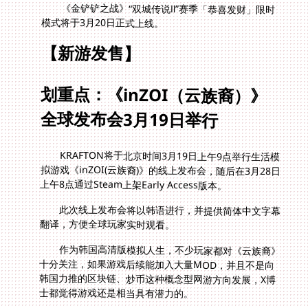
《金铲铲之战》“双城传说Ⅱ”赛季「恭喜发财」限时
模式将于3月20日正式上线。
【新游发售】
划重点：《inZOI（云族裔）》
全球发布会3月19日举行
KRAFTON将于北京时间3月19日上午9点举行生活模
拟游戏《inZOI(云族裔)》的线上发布会，随后在3月28日
上午8点通过Steam上架Early Access版本。
此次线上发布会将以韩语进行，并提供简体中文字幕
翻译，方便全球玩家实时观看。
作为韩国高清版模拟人生，不少玩家都对《云族裔》
十分关注，如果游戏后续能加入大量MOD，并且不是向
韩国力推的区块链、炒币这种概念型网游方向发展，X博
士都觉得游戏还是相当具有潜力的。