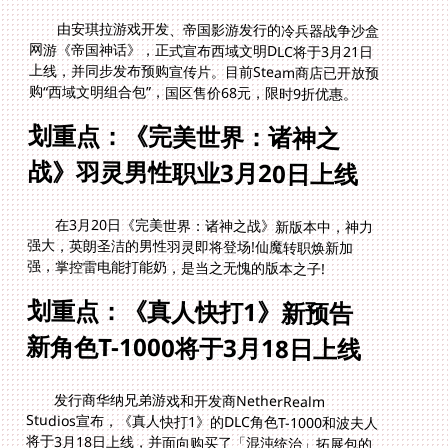
由安琪拉游戏开发、帝国影游发行的冷兵器战争沙盒
网游《帝国神话》，正式宣布西域文明DLC将于3月21日
上线，并同步发布预购宣传片。目前Steam商店已开放预
购“西域文明组合包”，国区售价68元，限时9折优惠。
划重点：《完美世界：诸神之
战》羽灵男性职业3月20日上线
在3月20日《完美世界：诸神之战》新版本中，神力
强大，英朗圣洁的男性羽灵即将登场!仙魔转职焕新加
强，掌控雷电能打能奶，是当之无愧的版本之子!
划重点：《真人快打1》新预告
新角色T-1000将于3月18日上线
发行商华纳兄弟游戏和开发商NetherRealm
Studios宣布，《真人快打1》的DLC角色T-1000和波夫人
将于3月18日上线，并面向购买了「混沌统治」拓展包的