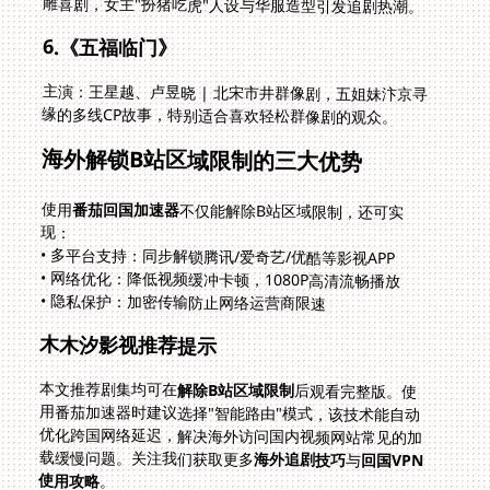
雕喜剧，女主"扮猪吃虎"人设与华服造型引发追剧热潮。
6.《五福临门》
主演：王星越、卢昱晓 | 北宋市井群像剧，五姐妹汴京寻
缘的多线CP故事，特别适合喜欢轻松群像剧的观众。
海外解锁B站区域限制的三大优势
使用
番茄回国加速器
不仅能解除B站区域限制，还可实
现：
• 多平台支持：同步解锁腾讯/爱奇艺/优酷等影视APP
• 网络优化：降低视频缓冲卡顿，1080P高清流畅播放
• 隐私保护：加密传输防止网络运营商限速
木木汐影视推荐提示
本文推荐剧集均可在
解除B站区域限制
后观看完整版。使
用番茄加速器时建议选择"智能路由"模式，该技术能自动
优化跨国网络延迟，解决海外访问国内视频网站常见的加
载缓慢问题。关注我们获取更多
海外追剧技巧
与
回国VPN
使用攻略
。