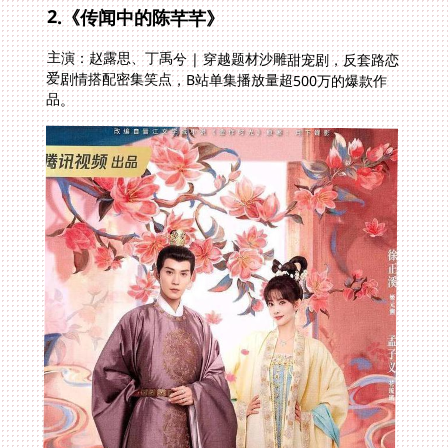
2.《传闻中的陈芊芊》
主演：赵露思、丁禹兮 | 穿越题材沙雕甜宠剧，反套路恋
爱剧情搭配密集笑点，B站单集播放量超500万的爆款作
品。