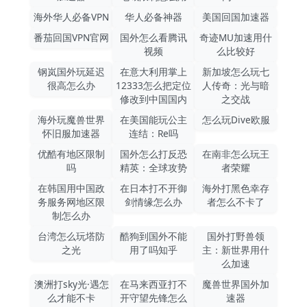
海外华人必备VPN
华人必备神器
美国回国加速器
番茄回国VPN官网
国外怎么看腾讯
奇迹MU加速用什
视频
么比较好
钢岚国外玩延迟
在意大利用掌上
新加坡怎么玩七
很高怎么办
12333怎么把定位
人传奇：光与暗
修改到中国国内
之交战
海外玩魔兽世界
在美国能玩公主
怎么玩Dive欧服
怀旧服加速器
连结：Re吗
优酷有地区限制
国外怎么打反恐
在南非怎么玩王
吗
精英：全球攻势
者荣耀
在韩国用中国政
在日本打不开御
海外打黑色幸存
务服务网地区限
剑情缘怎么办
者怎么不卡了
制怎么办
台湾怎么玩塔防
酷狗到国外不能
国外打野兽领
之光
用了吗知乎
主：新世界用什
么加速
澳洲打sky光·遇怎
在马来西亚打不
魔兽世界国外加
么才能不卡
开守望先锋怎么
速器