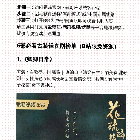
步骤一：
访问番茄官网下载对应系统客户端
步骤二：
启动软件选择"智能模式"或"中国专属线路"
步骤三：
打开B站客户端/网页版即可观看限制内容
该工具同时支持
爱奇艺/腾讯视频/优酷
等平台地域解锁，
提供专属游戏加速通道。
6部必看古装轻喜剧榜单（B站限免资源）
1.《卿卿日常》
主演：白敬亭、田曦薇 | 改编自《清穿日常》的美食甜宠
剧，女性角色互助成长与甜蜜爱情交织，被网友称为"电
子榨菜"级下饭神剧。