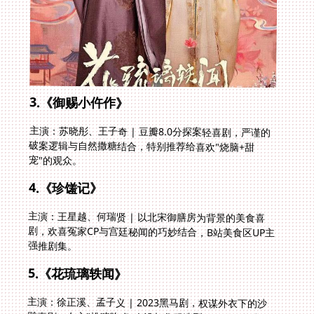
3.《御赐小仵作》
主演：苏晓彤、王子奇 | 豆瓣8.0分探案轻喜剧，严谨的
破案逻辑与自然撒糖结合，特别推荐给喜欢"烧脑+甜
宠"的观众。
4.《珍馐记》
主演：王星越、何瑞贤 | 以北宋御膳房为背景的美食喜
剧，欢喜冤家CP与宫廷秘闻的巧妙结合，B站美食区UP主
强推剧集。
5.《花琉璃轶闻》
主演：徐正溪、孟子义 | 2023黑马剧，权谋外衣下的沙