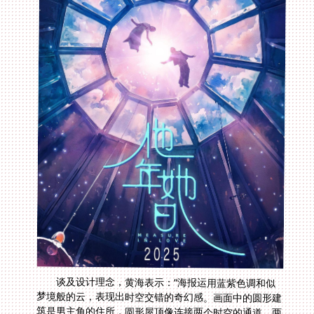
谈及设计理念，黄海表示：“海报运用蓝紫色调和似
梦境般的云，表现出时空交错的奇幻感。画面中的圆形建
筑是男主角的住所，圆形屋顶像连接两个时空的通道，两