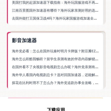
美国打我的起源加速器下载指南：海外玩国服游戏不再卡的终极方案
江南百景图国外加速器有哪些？海外玩家亲测好用的选择与避坑指南
去国外能打王国保卫战4吗？海外玩家国服游戏加速全攻略（附公主连结幻想江湖实测）
影音加速器
海外党必看：怎么在国外玩秦时明月卡牌版？附豆瓣EZCast地区限制破解法
海外怎么听酷我畅听？留学生亲测有效的华语内容解锁指南
在国外看不了央视影音电视剧怎么办呢？海外党亲测有效的回国加速方案
海外华人看国内电视剧总卡？选对回国加速器，还能解决菲律宾打不开反诈中心的问题
探花在比利时用不了怎么办？海外党追剧办事全攻略，选对加速器就够了
下载应用