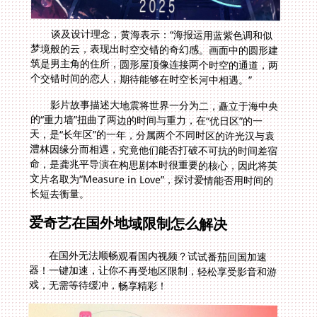
谈及设计理念，黄海表示：“海报运用蓝紫色调和似
梦境般的云，表现出时空交错的奇幻感。画面中的圆形建
筑是男主角的住所，圆形屋顶像连接两个时空的通道，两
个交错时间的恋人，期待能够在时空长河中相遇。”
影片故事描述大地震将世界一分为二，矗立于海中央
的“重力墙”扭曲了两边的时间与重力，在“优日区”的一
天，是“长年区”的一年，分属两个不同时区的许光汉与袁
澧林因缘分而相遇，究竟他们能否打破不可抗的时间差宿
命，是龚兆平导演在构思剧本时很重要的核心，因此将英
文片名取为“Measure in Love”，探讨爱情能否用时间的
长短去衡量。
爱奇艺在国外地域限制怎么解决
在国外无法顺畅观看国内视频？试试番茄回国加速
器！一键加速，让你不再受地区限制，轻松享受影音和游
戏，无需等待缓冲，畅享精彩！