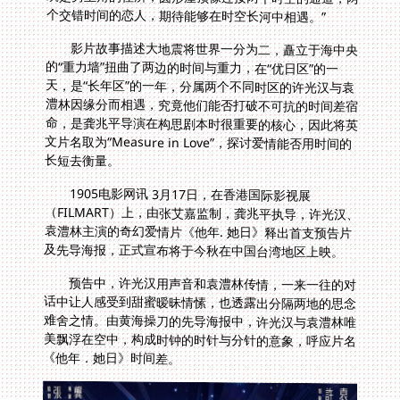
个交错时间的恋人，期待能够在时空长河中相遇。”
影片故事描述大地震将世界一分为二，矗立于海中央
的“重力墙”扭曲了两边的时间与重力，在“优日区”的一
天，是“长年区”的一年，分属两个不同时区的许光汉与袁
澧林因缘分而相遇，究竟他们能否打破不可抗的时间差宿
命，是龚兆平导演在构思剧本时很重要的核心，因此将英
文片名取为“Measure in Love”，探讨爱情能否用时间的
长短去衡量。
1905电影网讯 3月17日，在香港国际影视展
（FILMART）上，由张艾嘉监制，龚兆平执导，许光汉、
袁澧林主演的奇幻爱情片《他年. 她日》释出首支预告片
及先导海报，正式宣布将于今秋在中国台湾地区上映。
预告中，许光汉用声音和袁澧林传情，一来一往的对
话中让人感受到甜蜜暧昧情愫，也透露出分隔两地的思念
难舍之情。由黄海操刀的先导海报中，许光汉与袁澧林唯
美飘浮在空中，构成时钟的时针与分针的意象，呼应片名
《他年．她日》时间差。