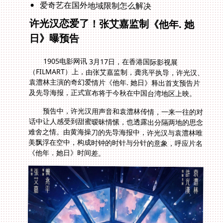
爱奇艺在国外地域限制怎么解决
许光汉恋爱了！张艾嘉监制《他年. 她
日》曝预告
1905电影网讯 3月17日，在香港国际影视展
（FILMART）上，由张艾嘉监制，龚兆平执导，许光汉、
袁澧林主演的奇幻爱情片《他年. 她日》释出首支预告片
及先导海报，正式宣布将于今秋在中国台湾地区上映。
预告中，许光汉用声音和袁澧林传情，一来一往的对
话中让人感受到甜蜜暧昧情愫，也透露出分隔两地的思念
难舍之情。由黄海操刀的先导海报中，许光汉与袁澧林唯
美飘浮在空中，构成时钟的时针与分针的意象，呼应片名
《他年．她日》时间差。