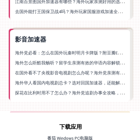
江南百景图国外加速器有哪些？海外玩家亲测好用的选择与避坑指南
去国外能打王国保卫战4吗？海外玩家国服游戏加速全攻略（附公主连结幻想江湖实测）
影音加速器
海外党必看：怎么在国外玩秦时明月卡牌版？附豆瓣EZCast地区限制破解法
海外怎么听酷我畅听？留学生亲测有效的华语内容解锁指南
在国外看不了央视影音电视剧怎么办呢？海外党亲测有效的回国加速方案
海外华人看国内电视剧总卡？选对回国加速器，还能解决菲律宾打不开反诈中心的问题
探花在比利时用不了怎么办？海外党追剧办事全攻略，选对加速器就够了
下载应用
番茄 Windows PC电脑版